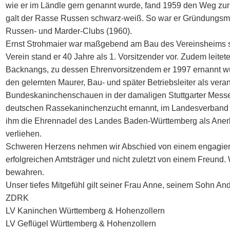
wie er im Ländle gern genannt wurde, fand 1959 den Weg zur
galt der Rasse Russen schwarz-weiß. So war er Gründungsmi
Russen- und Marder-Clubs (1960).
Ernst Strohmaier war maßgebend am Bau des Vereinsheims s
Verein stand er 40 Jahre als 1. Vorsitzender vor. Zudem leite
Backnangs, zu dessen Ehrenvorsitzendem er 1997 ernannt wurd
den gelernten Maurer, Bau- und später Betriebsleiter als ver
Bundeskaninchenschauen in der damaligen Stuttgarter Messe 
deutschen Rassekaninchenzucht ernannt, im Landesverband 
ihm die Ehrennadel des Landes Baden-Württemberg als Anerk
verliehen.
Schweren Herzens nehmen wir Abschied von einem engagiert
erfolgreichen Amtsträger und nicht zuletzt von einem Freund
bewahren.
Unser tiefes Mitgefühl gilt seiner Frau Anne, seinem Sohn An
ZDRK
LV Kaninchen Württemberg & Hohenzollern
LV Geflügel Württemberg & Hohenzollern