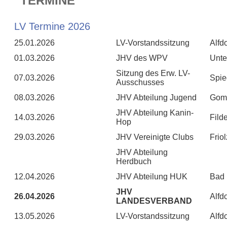
TERMINE
LV Termine 2026
25.01.2026
LV-Vorstandssitzung
Alfdo
01.03.2026
JHV des WPV
Unte
Sitzung des Erw. LV-
07.03.2026
Spie
Ausschusses
08.03.2026
JHV Abteilung Jugend
Gom
JHV Abteilung Kanin-
14.03.2026
Fild
Hop
29.03.2026
JHV Vereinigte Clubs
Frio
JHV Abteilung
Herdbuch
12.04.2026
JHV Abteilung HUK
Bad 
JHV
26.04.2026
Alfdo
LANDESVERBAND
13.05.2026
LV-Vorstandssitzung
Alfdo