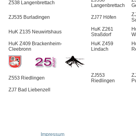
Z538 Langenbrettach
Langenbrettach
G
Z
ZJ535 Burladingen
ZJ77 Höfen
S
HuK Z261
H
HuK Z135 Neuwirtshaus
Straßdorf
W
HuK Z409 Brackenheim-
HuK Z459
H
Cleebronn
Lindach
R
ZJ553
Z
Z553 Riedlingen
Riedlingen
P
ZJ7 Bad Liebenzell
Impressum