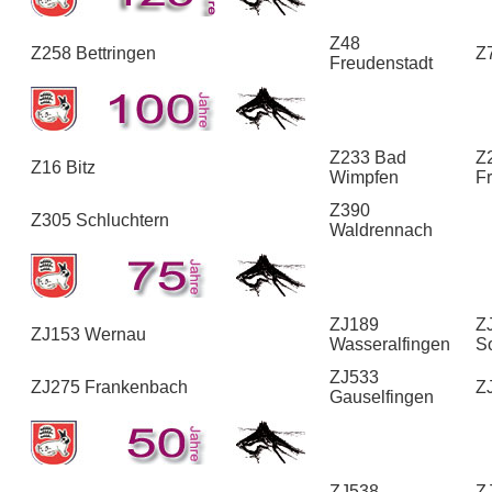
Z48
Z258 Bettringen
Z
Freudenstadt
Z233 Bad
Z
Z16 Bitz
Wimpfen
F
Z390
Z305 Schluchtern
Waldrennach
ZJ189
Z
ZJ153 Wernau
Wasseralfingen
S
ZJ533
ZJ275 Frankenbach
Z
Gauselfingen
ZJ538
Z