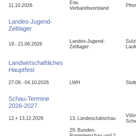
Erw.
11.10.2026
Pfro
Verbandsvorstand
Landes-Jugend-
Zeltlager
Landes-Jugend-
Sulz
19.- 21.06.2026
Zeltlager
Lauf
Landwirtschaftliches
Hauptfest
27.09.- 04.10.2026
LWH
Stutt
Schau-Termine
2026-2027
Villi
12.+ 13.12.2026
13. Landesclubschau
Sch
29. Bundes-
Rammlerschau und 2.