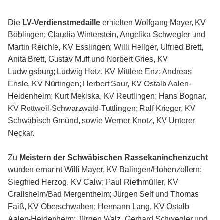
Die
LV-Verdienstmedaille
erhielten Wolfgang Mayer, KV
Böblingen; Claudia Winterstein, Angelika Schwegler und
Martin Reichle, KV Esslingen; Willi Hellger, Ulfried Brett,
Anita Brett, Gustav Muff und Norbert Gries, KV
Ludwigsburg; Ludwig Hotz, KV Mittlere Enz; Andreas
Ensle, KV Nürtingen; Herbert Saur, KV Ostalb Aalen-
Heidenheim; Kurt Mekiska, KV Reutlingen; Hans Bognar,
KV Rottweil-Schwarzwald-Tuttlingen; Ralf Krieger, KV
Schwäbisch Gmünd, sowie Werner Knotz, KV Unterer
Neckar.
Zu
Meistern der Schwäbischen Rassekaninchenzucht
wurden ernannt Willi Mayer, KV Balingen/Hohenzollern;
Siegfried Herzog, KV Calw; Paul Riethmüller, KV
Crailsheim/Bad Mergentheim; Jürgen Seif und Thomas
Faiß, KV Oberschwaben; Hermann Lang, KV Ostalb
Aalen-Heidenheim; Jürgen Walz, Gerhard Schwegler und